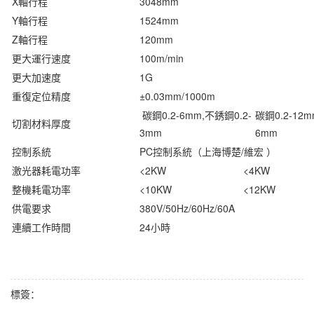
X軸行程
3048mm
Y軸行程
1524mm
Z軸行程
120mm
更大運行速度
100m/min
更大加速度
1G
重復定位精度
±0.03mm/1000m
碳鋼0.2-6mm,不銹鋼0.2-
碳鋼0.2-12m
切割材料厚度
3mm
6mm
控制系統
PC控制系統（上海博楚/維宏 ）
激光器耗電功率
<2KW
<4KW
整機耗電功率
<10KW
<12KW
供電要求
380V/50Hz/60Hz/60A
連續工作時間
24小時
標簽：