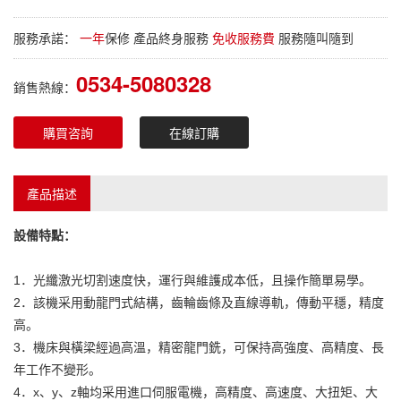
服務承諾：
一年
保修 產品終身服務
免收服務費
服務隨叫隨到
0534-5080328
銷售熱線：
購買咨詢
在線訂購
產品描述
設備特點：
1．光纖激光切割速度快，運行與維護成本低，且操作簡單易學。
2．該機采用動龍門式結構，齒輪齒條及直線導軌，傳動平穩，精度
高。
3．機床與橫梁經過高溫，精密龍門銑，可保持高強度、高精度、長
年工作不變形。
4．x、y、z軸均采用進口伺服電機，高精度、高速度、大扭矩、大