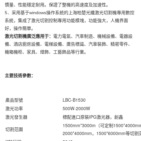
慣量、性能穩定耐用。保證了整機的高速度及加速性。
5．采用基于windows操作系統的上海柏楚光纖激光切割機專用數控
系統，集成了激光切割控制專用功能模塊，功能強大，人機界面
好，操作簡單。
激光切割機廣泛應用于：
電力電氣、汽車制造、機械設備、電器設
備、酒店廚房設備、電梯設備、廣告標識、汽車裝飾、精密零件、
機箱機柜、家具、燈飾、工藝飾品等行業。
主要技術參數：
產品型號
LBC-B1530
激光功率
500W-2000W
激光發生器
標配進口原裝IPG激光器，創鑫
1500mm*3000m（可定制1500*4000m
切割范圍
2000*4000mm，1500*6000mm等切