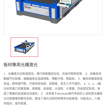
板材專用光纖激光
1．光纖激光切割速度快，運行與維護成本低，且操作簡單易學。 2．該機采用
動龍門式結構，齒輪齒條及直線導軌，傳動平穩，精度高。 3．機床與橫梁經過
高溫，精密龍門銑，可保持高強度、高精度、長年工作不變形。 4．x、y、z軸
均采用進口伺服電機，高精度、高速度、大扭矩、大慣量、性能穩定耐用。保
證了整機的高速度及加速性。 5．采用基于windows操作系統的上海柏楚光纖激
光切割機專用數控系統，集成了激光切割控制專用功能模塊，功能強大，人機
界面好，操作簡單。