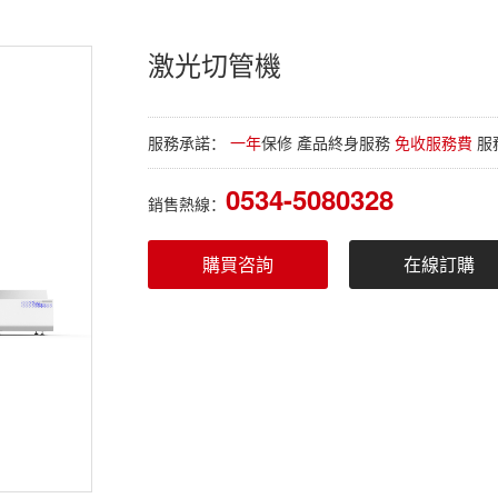
激光切管機
服務承諾：
一年
保修 產品終身服務
免收服務費
服
0534-5080328
銷售熱線：
購買咨詢
在線訂購