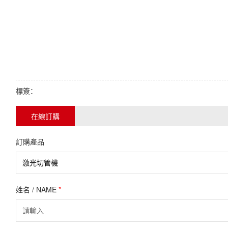
標簽：
在線訂購
訂購產品
姓名 / NAME
*