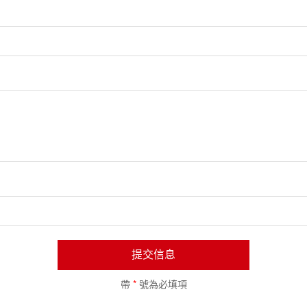
提交信息
帶
*
號為必填項