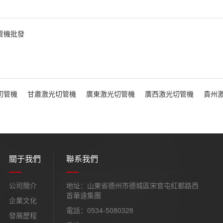
管機批發
切管機
甘肅激光切管機
廣東激光切管機
廣西激光切管機
貴州
關于我們
聯系我們
公司簡介
地址：山東省德州市德城區宋官屯紅都路西
首華遠集團
企業文化
電話：0534-5080328
發展歷程