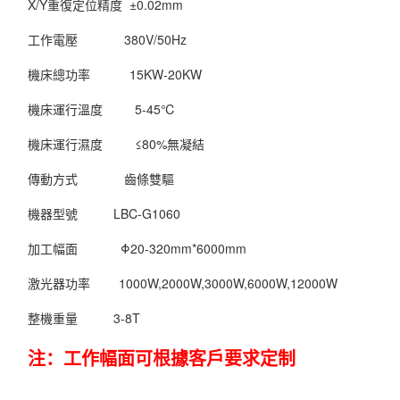
X/Y重復定位精度 ±0.02mm
工作電壓 380V/50Hz
機床總功率 15KW-20KW
機床運行溫度 5-45℃
機床運行濕度 ≤80%無凝結
傳動方式 齒條雙驅
機器型號 LBC-G1060
加工幅面 Φ20-320mm*6000mm
激光器功率 1000W,2000W,3000W,6000W,12000W
整機重量 3-8T
注：工作幅面可根據客戶要求定制