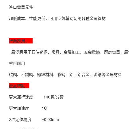
進口電器元件
超低成本、性能更低，可用空氣輔助切割各種金屬管材
行業應用：
廣泛應用于石油勘探、燈具、金屬加工、五金燈飾、廚房電器、廣
材料應用
碳鋼、不銹鋼、鍍鋅材料、彩鋼、鋁、鋁合金、黃銅等金屬材料
產品特點：
更大運行速度 140轉/分鐘
更大加速度 1G
X/Y定位精度 ±0.03mm