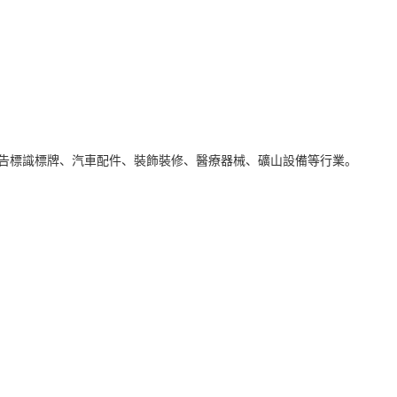
告標識標牌、汽車配件、裝飾裝修、醫療器械、礦山設備等行業。