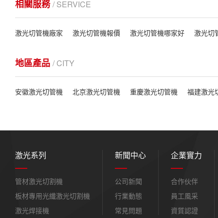
相關服務
/ SERVICE
激光切管機廠家
激光切管機報價
激光切管機哪家好
激光切
地區產品
/ CITY
安徽激光切管機
北京激光切管機
重慶激光切管機
福建激光
激光系列
新聞中心
企業實力
管材激光切割機
公司新聞
合作伙伴
板材專用光纖激光切割機
行業動態
員工風采
激光焊接機
常見問題
資質認證